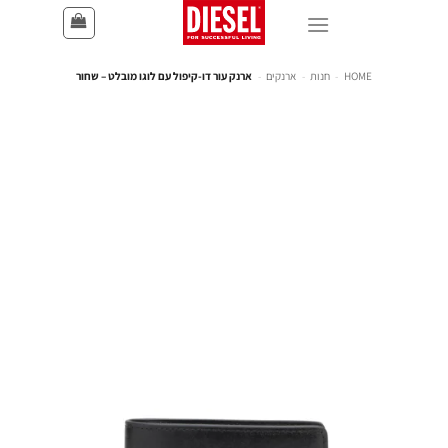
HOME
-
חנות
-
ארנקים
-
ארנק עור דו-קיפול עם לוגו מובלט – שחור