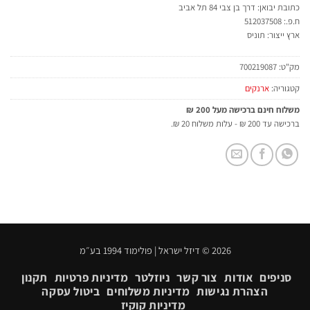
כתובת יבואן: דרך בן צבי 84 תל אביב
ח.פ.: 512037508
ארץ ייצור: תוניס
מק"ט:
700219087
קטגוריה:
ארנקים
משלוח חינם ברכישה מעל 200 ₪
ברכישה עד 200 ₪ - עלות משלוח 20 ₪.
2026 © דיזל ישראל | פולימוד 1994 בע״מ
סניפים
אודות
צור קשר
ניוזלטר
מדיניות פרטיות
תקנון
הצהרת נגישות
מדיניות משלוחים
ביטול עסקה
מדיניות קוקיז