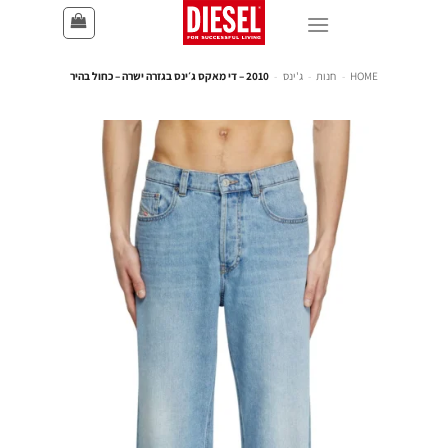
HOME
-
חנות
-
ג'ינס
-
2010 – די מאקס ג׳ינס בגזרה ישרה – כחול בהיר