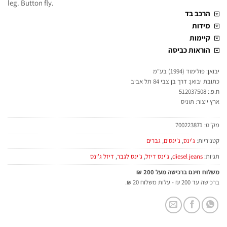
leg. Button fly.
הרכב בד
מידות
קיימות
הוראות כביסה
יבואן: פולימוד (1994) בע"מ
כתובת יבואן: דרך בן צבי 84 תל אביב
ח.פ.: 512037508
ארץ ייצור: תוניס
מק"ט:
700223871
קטגוריות:
ג'ינס
,
ג'ינסים
,
גברים
תגיות:
diesel jeans
,
ג'ינס דיזל
,
ג'ינס לגבר
,
דיזל ג'ינס
משלוח חינם ברכישה מעל 200 ₪
ברכישה עד 200 ₪ - עלות משלוח 20 ₪.