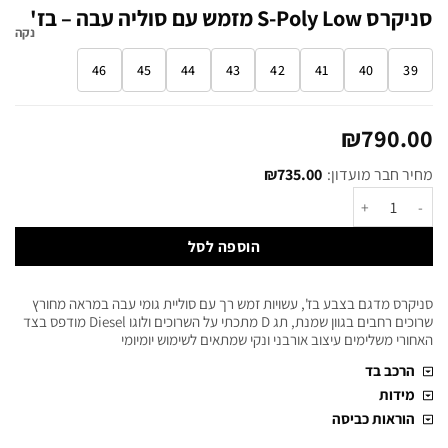
סניקרס S-Poly Low מזמש עם סוליה עבה – בז'
נקה
46
45
44
43
42
41
40
39
₪
790.00
מחיר חבר מועדון:
735.00
₪
הוספה לסל
סניקרס מדגם בצבע בז', עשויות זמש רך עם סוליית גומי עבה במראה מחורץ
שרוכים רחבים בגוון שמנת, תג D מתכתי על השרוכים ולוגו Diesel מודפס בצד
האחורי משלימים עיצוב אורבני ונקי שמתאים לשימוש יומיומי
הרכב בד
מידות
הוראות כביסה