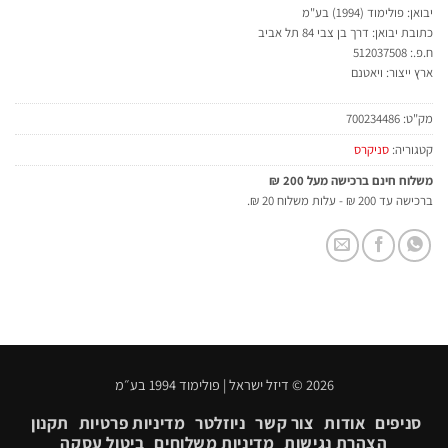
יבואן: פולימוד (1994) בע"מ
כתובת יבואן: דרך בן צבי 84 תל אביב
ח.פ.: 512037508
ארץ ייצור: ויאטנם
מק"ט:
700234486
קטגוריה:
סניקרס
משלוח חינם ברכישה מעל 200 ₪
ברכישה עד 200 ₪ - עלות משלוח 20 ₪.
2026 © דיזל ישראל | פולימוד 1994 בע״מ
סניפים
אודות
צור קשר
ניוזלטר
מדיניות פרטיות
תקנון
הצהרת נגישות
מדיניות משלוחים
ביטול עסקה