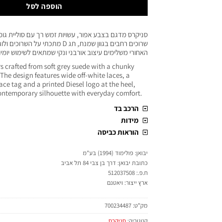
הוספה לסל
סניקרס מדגם בצבע אפור, עשויות זמש רך עם סוליית גו
האחורי משלימים עיצוב אורבני ונקי שמתאים לשימוש יומיו
s crafted from soft grey suede with a chunky
 The design features wide off-white laces, a
ace tag and a printed Diesel logo at the heel,
contemporary silhouette with everyday comfort.
הרכב בד
מידות
הוראות כביסה
יבואן: פולימוד (1994) בע"מ
כתובת יבואן: דרך בן צבי 84 תל אביב
ח.פ.: 512037508
ארץ ייצור: ויאטנם
מק"ט:
700234487
קטגוריה:
סניקרס