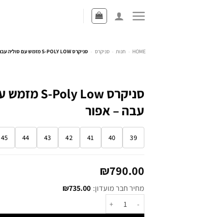
HOME
-
חנות
-
סניקרס
-
סניקרס S-POLY LOW מזמש עם סוליה עבה – אפור
סניקרס -Poly Low
עבה – אפור
45
44
43
42
41
40
39
₪
790.00
מחיר חבר מועדון:
735.00
₪