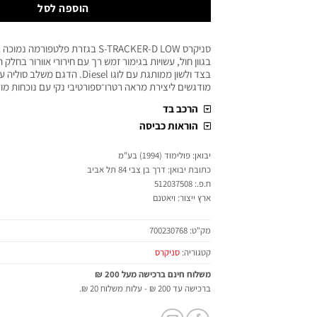
הוספה לסל
סניקרס S-TRACKER-D LOW בגזרת פלטפורמ
בצד ולשון ממותגת עם לוגו Diesel. הדג
מודגשים ליצירת מראה רטרו־ספורטיבי נקי עם נוכחות מו
הרכב בד
הוראות כביסה
יבואן: פולימוד (1994) בע"מ
כתובת יבואן: דרך בן צבי 84 תל אביב
ח.פ.: 512037508
ארץ ייצור: ויאטנם
מק"ט:
700230768
קטגוריה:
סניקרס
משלוח חינם ברכישה מעל 200 ₪
ברכישה עד 200 ₪ - עלות משלוח 20 ₪.