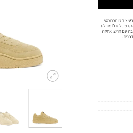
ה נמוכה בעיצוב מונוכרומטי
בגוון חול, עשויות בגימור זמש רך עם חירורי אוורור בחלק הקדמי, לוגו D מובלט
ם משלב סוליה עבה עם חריצי אחיזה
דרנית.