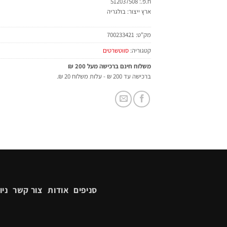
ח.פ.: 512037508
ארץ ייצור: בולגריה
מק"ט:
700233421
קטגוריה:
סווטשרטים
משלוח חינם ברכישה מעל 200 ₪
ברכישה עד 200 ₪ - עלות משלוח 20 ₪.
סניפים
אודות
צור קשר
ניו