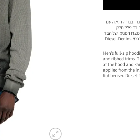
תנה, בגזרה רגילה עם
 בד פליז חלק
 מצדו הפנימי של הבד
יוצרת אפקט דגרדה בולט, המעניק לדגם מראה ייחודי הדפסי Diesel-Denim-
Men’s full-zip hoodi
and ribbed trims. T
at the hood and ka
applied from the in
Rubberised Diesel-D