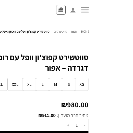
HOME
-
חנות
-
סווטשרטים
-
סווטשירט קפוצ'ון וופל עם רוכסן ואפקט
סווטשירט קפוצ'ון וופל עם רו
דגרדה – אפור
XL
XXL
XL
L
M
S
XS
₪
980.00
מחיר חבר מועדון:
911.00
₪