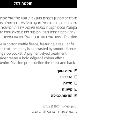
הוספה לסל
סווטשירט קפוצ'ון לגברים בגוון אפור, עשוי פליז וופל מכו
סיומות ריב גוף הדגם בעל מרקם וופל עשיר, המשתלב עם
בקפוצ'ון ובכיס הקנגורו צביעת פיגמנט ייחודית המיושמת
Division בגימור גומי בחזה ובגב משלימים את העיצוב
e in cotton waffle fleece, featuring a regular fit
he textured body is contrasted by smooth fleece
ngaroo pocket. A pigment-dyed treatment
side creates a bold dégradé colour effect.
enim-Division prints define the chest and back.
מידע נוסף
הרכב בד
מידות
קיימות
הוראות כביסה
יבואן: פולימוד (1994) בע"מ
כתובת יבואן: דרך בן צבי 84 תל אביב