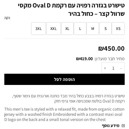
טישרט בגזרה רפויה עם רקמת Oval D מקסי
שרוול קצר – כחול בהיר
נקה
3XL
XXL
XL
L
M
S
XS
₪
450.00
מחיר חבר מועדון:
419.00
₪
הוספה לסל
טישרט בגזרה רפויה בצבע כחול בהיר מבד כותנה אורגנית עם גימור שטוף,
רקמת Oval D בולטת שמכניסה אופי גרפי חזק
This men's tee is styled with a relaxed fit, made from organic cotton
jersey with a washed finish Embroidered with a contrast maxi oval
D logo on the back and a small tonal version on the chest
מידע נוסף