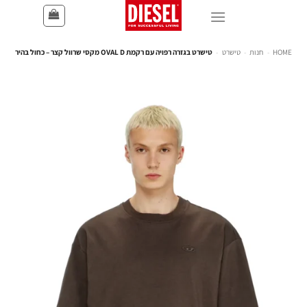
HOME
-
חנות
-
טישרט
-
טישרט בגזרה רפויה עם רקמת OVAL D מקסי שרוול קצר – כחול בהיר