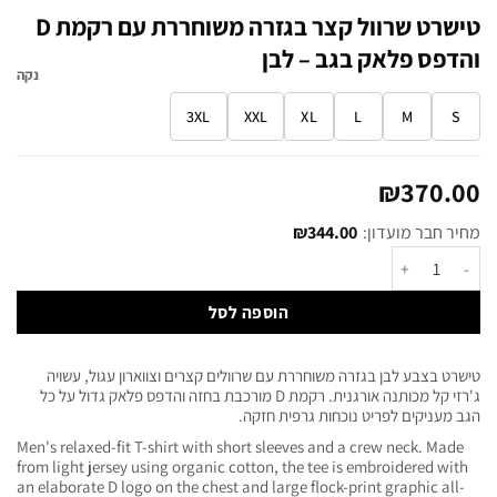
טישרט שרוול קצר בגזרה משוחררת עם רקמת D
והדפס פלאק בגב – לבן
נקה
3XL
XXL
XL
L
M
S
₪
370.00
מחיר חבר מועדון:
344.00
₪
הוספה לסל
טישרט בצבע לבן בגזרה משוחררת עם שרוולים קצרים וצווארון עגול, עשויה
ג'רזי קל מכותנה אורגנית. רקמת D מורכבת בחזה והדפס פלאק גדול על כל
הגב מעניקים לפריט נוכחות גרפית חזקה.
Men's relaxed-fit T-shirt with short sleeves and a crew neck. Made
from light jersey using organic cotton, the tee is embroidered with
an elaborate D logo on the chest and large flock-print graphic all-