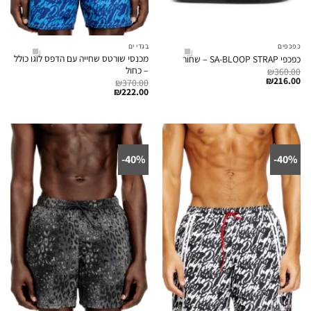
כפכפים
בגדי ים
מכנסי שורטס שחייה עם הדפס לוגו כולל
כפכפי SA-BLOOP STRAP – שחור
– כחול
₪
360.00
₪
216.00
₪
370.00
₪
222.00
40%-
40%-