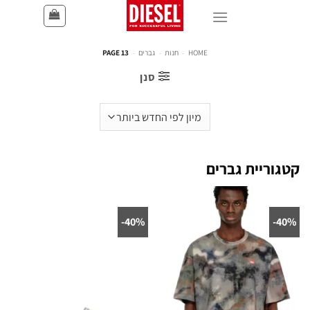
HOME
-
חנות
-
גברים
-
PAGE 13
סנן
קטגוריית גברים
40%-
40%-