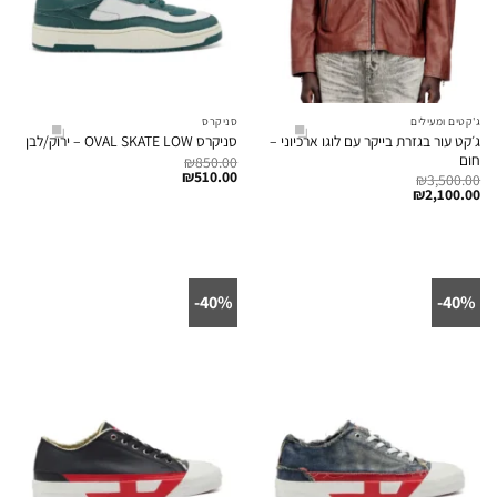
ג'קטים ומעילים
סניקרס
ג׳קט עור בגזרת בייקר עם לוגו ארכיוני –
סניקרס OVAL SKATE LOW – ירוק/לבן
חום
₪
850.00
₪
510.00
₪
3,500.00
₪
2,100.00
40%-
40%-