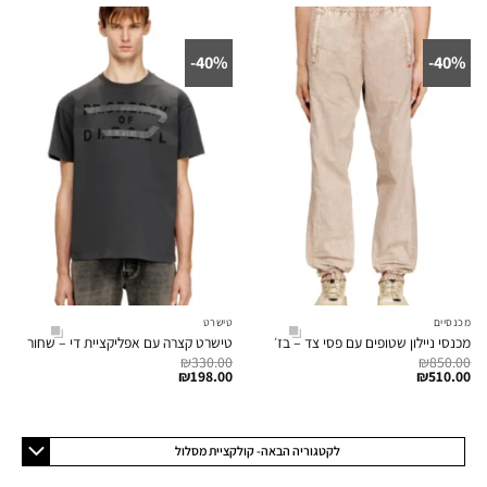
40%-
40%-
מכנסיים
טישרט
מכנסי ניילון שטופים עם פסי צד – בז׳
טישרט קצרה עם אפליקציית די – שחור
₪
330.00
₪
850.00
₪
198.00
₪
510.00
לקטגוריה הבאה- קולקציית מסלול